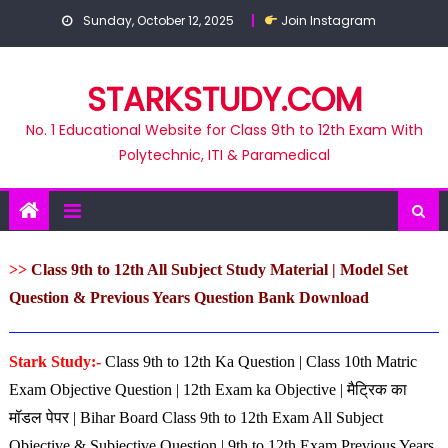
Skip
Sunday, October 12, 2025
Join Instagram
to
content
STARKSTUDY.COM
No. 1 Educational Website for Class 9th to 12th Exam With
Polytechnic, ITI & Paramedical
>>
Class 9th to 12th All Subject Study Material | Model Set
Question & Previous Years Question Bank Download
Stark Study:-
Class 9th to 12th
Ka Question | Class 10th Matric
Exam Objective Question | 12th Exam ka Objective | मैट्रिक का
मॉडल पेपर |
Bihar Board Class 9th to 12th Exam All Subject
Objective & Subjective Question | 9th to 12th Exam Previous Years