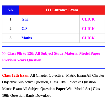
S.N
ITI Entrance Exam
1
G.K
CLICK
2
G.S
CLICK
3
Maths
CLICK
>> Class 9th to 12th All Subject Study Material Model Paper
Previous Years Question
Class 12th Exam
All Chapter Objective, Matric Exam All Chapter
Objective Subjective Question, Class 10th Objective Question |
Matric Exam All Subject
Question Paper
With Model Set |
Class
10th Question Bank
Download