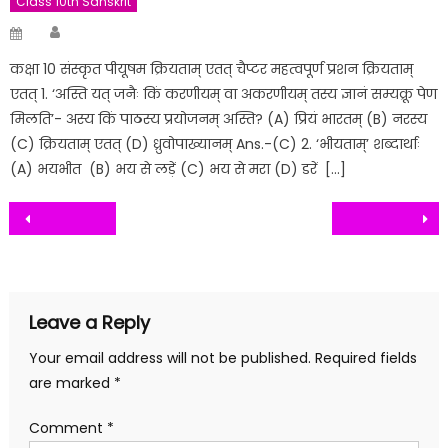
Class 10th Sanskrit
Author
Posted
on
कक्षा 10 संस्कृत पीयूषम क्रियताम् एतत् चैप्टर महत्वपूर्ण प्रशन क्रियताम्
एतत् 1. ‘अस्ति यत् जनैः किं करणीयम् वा अकरणीयम् तस्य ज्ञानं सम्यक्रू पेण
मिलति’- अस्य किं पाठस्य प्रयोजनम् अस्ति? (A) प्रियं भारतम् (B) नरस्य
(C) क्रियताम् एतत् (D) ध्रुवोपाख्यानम् Ans.-(C) 2. ‘भीयताम्’ शब्दार्थाः
(A) भयभीत (B) भय से लड़ें (C) भय से मरा (D) डरें […]
Post
navigation
Leave a Reply
Your email address will not be published.
Required fields
are marked
*
Comment
*