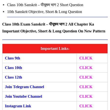
Class 10th
Sanskrit – पीयूषम भाग 2
Short
Question
10th
Sanskrit
O
bjective,
Short & Long
Question
Class 10th Exam Sanskrit – पीयूषम भाग 2 All Chapter Ka
Important Objective, Short & Long Question On New Pattern
Important Links-
Class 9th
CLICK
Class 10th
CLICK
Class 12th
CLICK
Join Telegram Channel
CLICK
Join Youtube Channel
CLIC
K
Instagram Link
CLICK