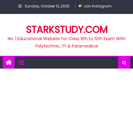
Skip
Sunday, October 12, 2025
Join Instagram
to
content
STARKSTUDY.COM
No. 1 Educational Website for Class 9th to 12th Exam With
Polytechnic, ITI & Paramedical