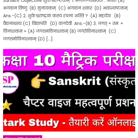
Sanskrit Objective शुकेश्वराष्टकम् 1. मनोजगर्वखर्वक : अस्ति (A)
भगवान विष्णुः (B) सुनायकम् (C) भगवान शंकरः (D) भवान्यष्टकम्
Ans.-(C) 2. शुकेश्वराष्ट्रकं कस्य रचना अस्ति ? (A) महादेवः (B)
वैद्यनाथस्य (C) विद्यापतिः (D) वागदेवी Ans.-(B) 3. जगत् + तमः +
विनाशकम = (A) जगत्तमविनाशकम् (B) जगतेविनाशकम् (C)
जगत्तमोविनाशकम् (D) […]