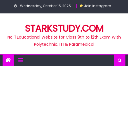
Skip
Wednesday, October 15, 2025
Join Instagram
to
content
STARKSTUDY.COM
No. 1 Educational Website for Class 9th to 12th Exam With
Polytechnic, ITI & Paramedical