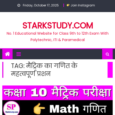
Skip
Friday, October 17, 2025
Join Instagram
to
content
STARKSTUDY.COM
No. 1 Educational Website for Class 9th to 12th Exam With
Polytechnic, ITI & Paramedical
TAG:
मैट्रिक का गणित के
महत्वपूर्ण प्रशन