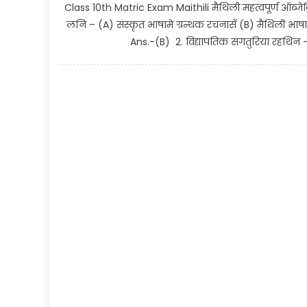
Class 10th Matric Exam Maithili मैथिली महत्वपूर्ण ऑब्जे
लनि – (A) संस्कृत भाषामे ग्रन्थक रचनासँ (B) मैथिली भाषा
Ans.-(B) 2. विद्यापतिक संगतुरिया रहथिन 