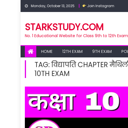
Skip
Monday, October 13, 2025
Join Instagram
to
content
STARKSTUDY.COM
No. 1 Educational Website for Class 9th to 12th Exa
HOME
12TH EXAM
9TH EXAM
PO
TAG:
विद्यापति CHAPTER मैथिली
10TH EXAM