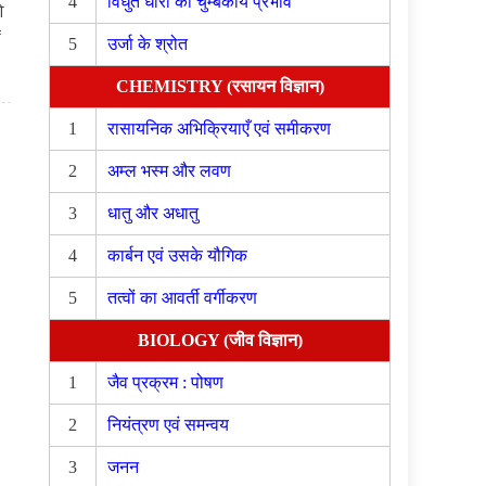
4
विधुत धारा का चुम्बकीय प्रभाव
ओ
5
उर्जा के श्रोत
CHEMISTRY (रसायन विज्ञान)
1
रासायनिक अभिक्रियाएँ एवं समीकरण
2
अम्ल भस्म और लवण
3
धातु और अधातु
4
कार्बन एवं उसके यौगिक
5
तत्वों का आवर्ती वर्गीकरण
BIOLOGY (जीव विज्ञान)
1
जैव प्रक्रम : पोषण
2
नियंत्रण एवं समन्वय
3
जनन