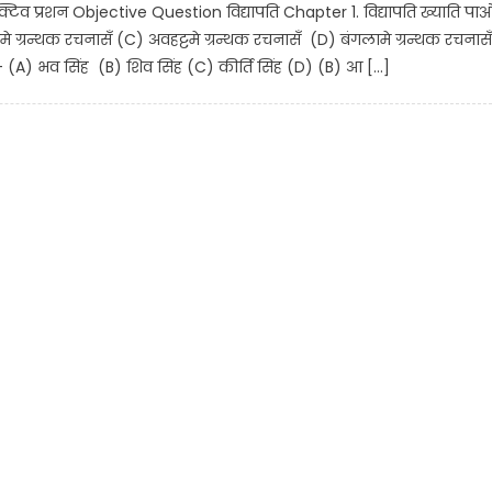
क्टिव प्रशन Objective Question विद्यापति Chapter 1. विद्यापति ख्याति पा
मे ग्रन्थक रचनासँ (C) अवहट्टमे ग्रन्थक रचनासँ (D) बंगलामे ग्रन्थक रचनासँ
– (A) भव सिंह (B) शिव सिंह (C) कीर्ति सिंह (D) (B) आ […]