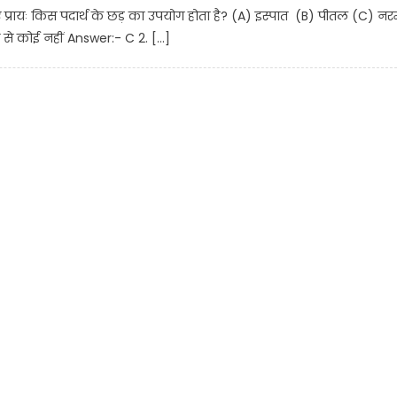
े लिए प्रायः किस पदार्थ के छड़ का उपयोग होता है? (A) इस्पात (B) पीतल (C) नर
 से कोई नहीं Answer:- C 2. […]