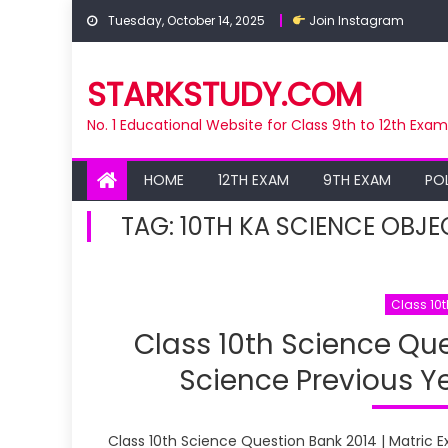
Skip
Tuesday, October 14, 2025
Join Instagram
to
content
STARKSTUDY.COM
No. 1 Educational Website for Class 9th to 12th Exa
HOME
12TH EXAM
9TH EXAM
PO
TAG:
10TH KA SCIENCE OBJE
Class 10
Class 10th Science Que
Science Previous Ye
Class 10th Science Question Bank 2014 | Matric E