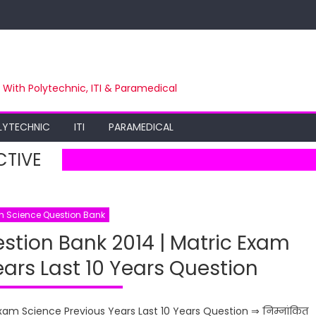
m With Polytechnic, ITI & Paramedical
LYTECHNIC
ITI
PARAMEDICAL
CTIVE
th Science Question Bank
stion Bank 2014 | Matric Exam
ars Last 10 Years Question
xam Science Previous Years Last 10 Years Question ⇒ निम्नांकित