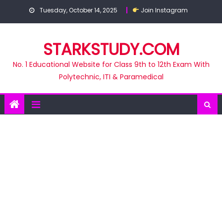
Skip
Tuesday, October 14, 2025
Join Instagram
to
content
STARKSTUDY.COM
No. 1 Educational Website for Class 9th to 12th Exam With
Polytechnic, ITI & Paramedical