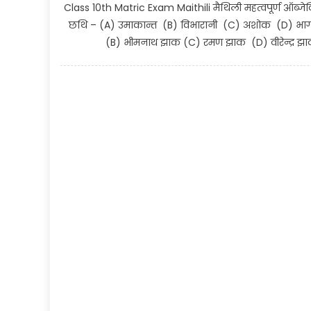
Class 10th Matric Exam Maithili मैथिली महत्वपूर्ण ऑब्जे
छथि – (A) उमाकान्त (B) विभारानी (C) अशोक (D) भाग्य
(B) भीमनाथ झाक (C) रमण झाक (D) वीरेन्द्र झ