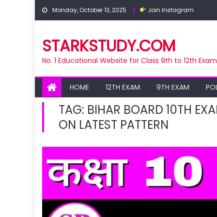
Skip
Monday, October 13, 2025
Join Instagram
to
content
STARKSTUDY.COM
No. 1 Educational Website for Class 9th to 12th Exa
HOME
12TH EXAM
9TH EXAM
PO
TAG:
BIHAR BOARD 10TH EXA
ON LATEST PATTERN