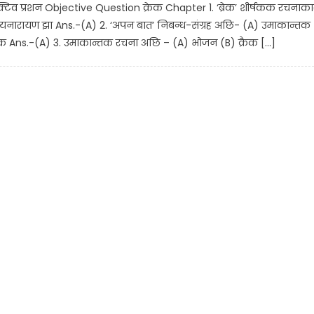
क्टिव प्रशन Objective Question क्रेक Chapter 1. ‘ब्रेक’ शीर्षकक रचनाका
नारायण झा Ans.-(A) 2. ‘अपन बात’ निबन्ध-संग्रह अछि- (A) उमाकान्तक
ाक Ans.-(A) 3. उमाकान्तक रचना अछि – (A) भोजन (B) क्रैक […]