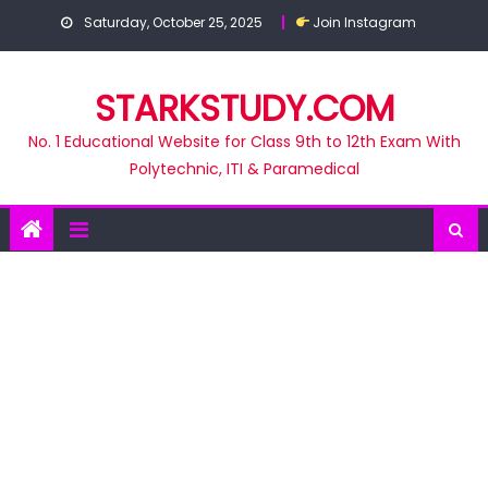
Skip
Saturday, October 25, 2025
Join Instagram
to
content
STARKSTUDY.COM
No. 1 Educational Website for Class 9th to 12th Exam With
Polytechnic, ITI & Paramedical