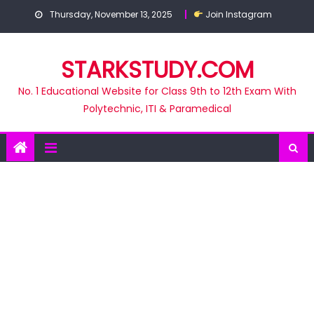
Skip
Thursday, November 13, 2025
Join Instagram
to
content
STARKSTUDY.COM
No. 1 Educational Website for Class 9th to 12th Exam With
Polytechnic, ITI & Paramedical