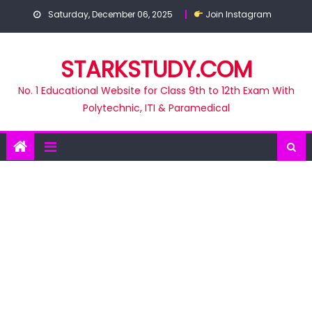
Skip
Saturday, December 06, 2025
Join Instagram
to
content
STARKSTUDY.COM
No. 1 Educational Website for Class 9th to 12th Exam With
Polytechnic, ITI & Paramedical