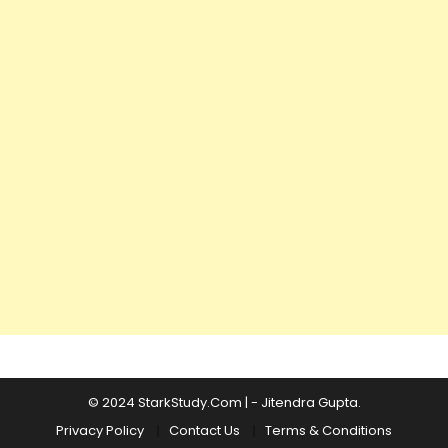
© 2024 StarkStudy.Com
|
-
Jitendra Gupta
.
Privacy Policy
Contact Us
Terms & Conditions