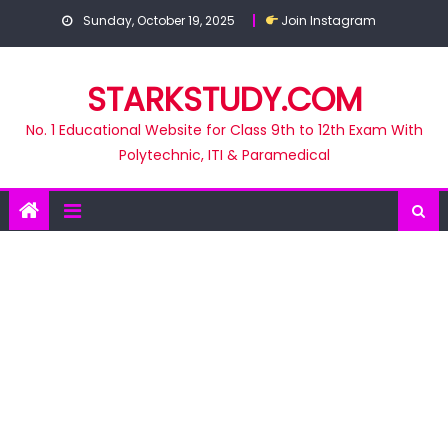
Skip
Sunday, October 19, 2025
Join Instagram
to
content
STARKSTUDY.COM
No. 1 Educational Website for Class 9th to 12th Exam With
Polytechnic, ITI & Paramedical