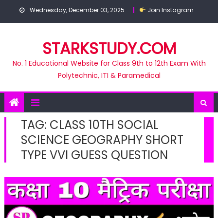
Skip
Wednesday, December 03, 2025
Join Instagram
to
content
STARKSTUDY.COM
No. 1 Educational Website for Class 9th to 12th Exam With
Polytechnic, ITI & Paramedical
TAG:
CLASS 10TH SOCIAL
SCIENCE GEOGRAPHY SHORT
TYPE VVI GUESS QUESTION