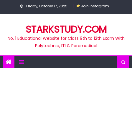
Skip
Friday, October 17, 2025
Join Instagram
to
content
STARKSTUDY.COM
No. 1 Educational Website for Class 9th to 12th Exam With
Polytechnic, ITI & Paramedical