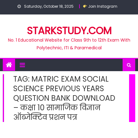
Skip
Saturday, October 18, 2025
Join Instagram
to
content
STARKSTUDY.COM
No. 1 Educational Website for Class 9th to 12th Exam With
Polytechnic, ITI & Paramedical
TAG:
MATRIC EXAM SOCIAL
SCIENCE PREVIOUS YEARS
QUESTION BANK DOWNLOAD
– कक्षा 10 सामाजिक विज्ञान
ऑब्जेक्टिव प्रशन पत्र