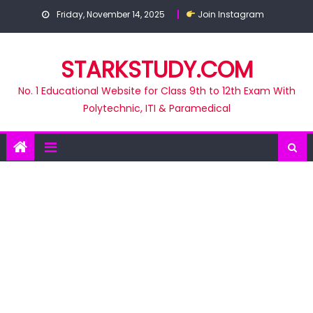
Skip
Friday, November 14, 2025
Join Instagram
to
content
STARKSTUDY.COM
No. 1 Educational Website for Class 9th to 12th Exam With
Polytechnic, ITI & Paramedical