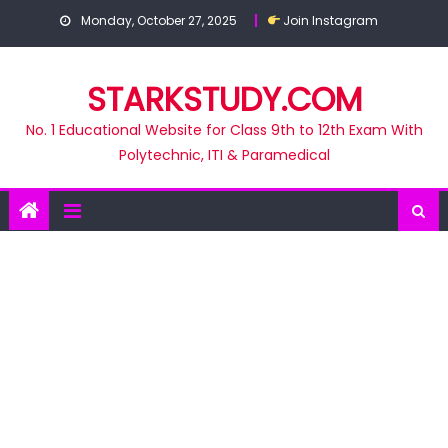
Skip
Monday, October 27, 2025
Join Instagram
to
content
STARKSTUDY.COM
No. 1 Educational Website for Class 9th to 12th Exam With
Polytechnic, ITI & Paramedical