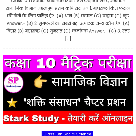
Class 10th Social Science Most VVI Objective Question
सामाजिक विज्ञान महत्वपूर्ण प्रशन कृषि संसाधन 1. महाराष्ट्र किस फसल
की खेती के लिए प्रसिद्ध है? (A) धान (B) कपास (C) कहवा (D) जूट
Answer.- (B) 2. मूंगफली का सबसे बड़ा उत्पादक राज्य कौन है? (A)
बिहार (B) महाराष्ट्र (C) गुजरात (D) कर्नाटक Answer.- (C) 3. उत्तर
[…]
Class 10th Social Science