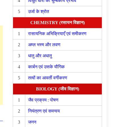
4
विधुत धारा का चुम्बकीय प्रभाव
5
उर्जा के श्रोत
CHEMISTRY (रसायन विज्ञान)
1
रासायनिक अभिक्रियाएँ एवं समीकरण
2
अम्ल भस्म और लवण
3
धातु और अधातु
4
कार्बन एवं उसके यौगिक
5
तत्वों का आवर्ती वर्गीकरण
BIOLOGY (जीव विज्ञान)
1
जैव प्रक्रम : पोषण
2
नियंत्रण एवं समन्वय
3
जनन