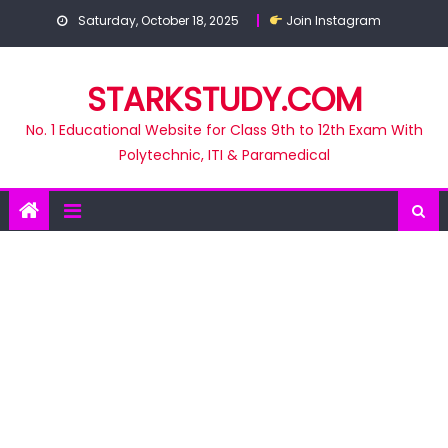
Skip
Saturday, October 18, 2025
Join Instagram
to
content
STARKSTUDY.COM
No. 1 Educational Website for Class 9th to 12th Exam With
Polytechnic, ITI & Paramedical