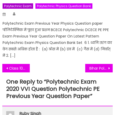
Polytechnic Exam
Polytechnic Physics Question Bank
Author
Posted
on
Polytechnic Exam Previous Year Physics Question paper
पॉलिटेक्निक में पूछा हुआ प्रशन BCECE Polytechnic DCECE PE PPE
Exam Previous Year Question Paper On Latest Pattern
Polytechnic Exam Physics Question Bank Set 6 1. ध्वनि तरंग का
वेग सबसे अधिक होता है : (a) ठोस में (b) द्रव में (c) गैस में (d) निर्वात्
में 2. […]
Post
Class 10th Sanskrit VVI Objective मंङगलम् Chapter Question
Bihar Polytechnic PE Exam 2020 Chemistry Previous Year Question Bank Polytechnic Exam Question
navigation
One Reply to “
Polytechnic Exam
2020 VVI Question Polytechnic PE
Previous Year Question Paper
”
Ruby Singh