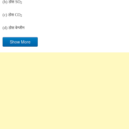
(b) ठोस SO
2
(c) ठोस CO
2
(d) ठोस बेन्जीन
Show More