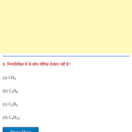
9. निम्नलिखित में से कौन यौगिक ऐल्केन नहीं है?
(a) CH
4
(b) C
H
2
6
(c) C
H
2
6
(d) C
H
4
10
Show More