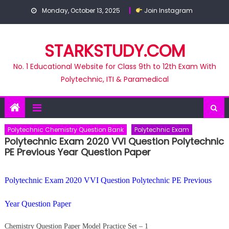
Skip
Monday, October 13, 2025
Join Instagram
to
content
STARKSTUDY.COM
No. 1 Educational Website for Class 9th to 12th Exam With
Polytechnic, ITI & Paramedical
Polytechnic Chemistry Question Bank
Polytechnic Exam
Polytechnic Exam 2020 VVI Question Polytechnic
PE Previous Year Question Paper
Polytechnic Exam 2020 VVI Question Polytechnic PE Previous
Year Question Paper
Chemistry Question Paper Model Practice Set – 1