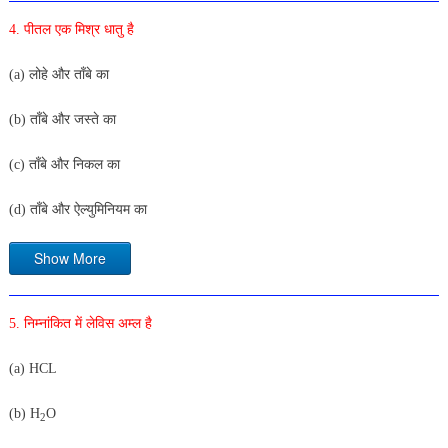
4. पीतल एक मिश्र धातु है
(a) लोहे और ताँबे का
(b) ताँबे और जस्ते का
(c) ताँबे और निकल का
(d) ताँबे और ऐल्युमिनियम का
Show More
5. निम्नांकित में लेविस अम्ल है
(a) HCL
(b) H
O
2