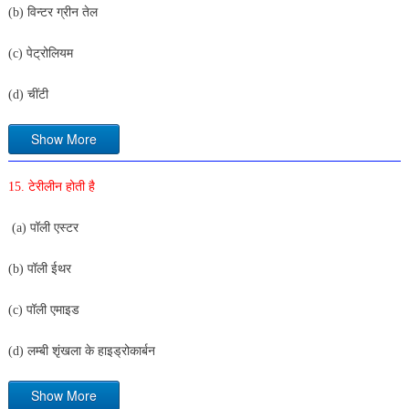
(b) विन्टर ग्रीन तेल
(c) पेट्रोलियम
(d) चींटी
Show More
15. टेरीलीन होती है
(a) पॉली एस्टर
(b) पॉली ईथर
(c) पॉली एमाइड
(d) लम्बी शृंखला के हाइड्रोकार्बन
Show More