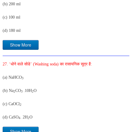
(b) 200 ml
(c) 100 ml
(d) 180 ml
Show More
27. ‘धोने वाले सोडे’ (Washing soda) का रासायनिक सूत्र है:
(a) NaHCO
3
(b) Na
CO
.10H
O
2
3
2
(c) CaOCl
2
(d) CaSO
. 2H
O
4
2
Show More