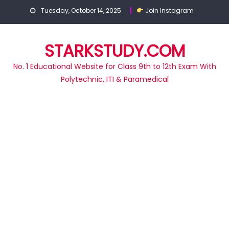
Skip
Tuesday, October 14, 2025
Join Instagram
to
content
STARKSTUDY.COM
No. 1 Educational Website for Class 9th to 12th Exam With
Polytechnic, ITI & Paramedical