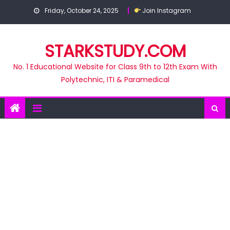
Skip
Friday, October 24, 2025
Join Instagram
to
content
STARKSTUDY.COM
No. 1 Educational Website for Class 9th to 12th Exam With
Polytechnic, ITI & Paramedical