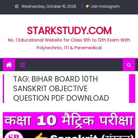
Skip
Wednesday, October 15, 2025
Join Instagram
to
content
STARKSTUDY.COM
No. 1 Educational Website for Class 9th to 12th Exam With
Polytechnic, ITI & Paramedical
TAG:
BIHAR BOARD 10TH
SANSKRIT OBJECTIVE
QUESTION PDF DOWNLOAD