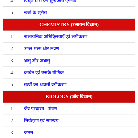
4
विधुत धारा का चुम्बकीय प्रभाव
5
उर्जा के श्रोत
CHEMISTRY (रसायन विज्ञान)
1
रासायनिक अभिक्रियाएँ एवं समीकरण
2
अम्ल भस्म और लवण
3
धातु और अधातु
4
कार्बन एवं उसके यौगिक
5
तत्वों का आवर्ती वर्गीकरण
BIOLOGY (जीव विज्ञान)
1
जैव प्रक्रम : पोषण
2
नियंत्रण एवं समन्वय
3
जनन