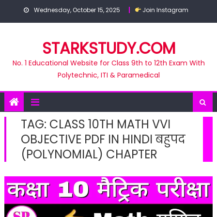
Skip
Wednesday, October 15, 2025
Join Instagram
to
content
STARKSTUDY.COM
No. 1 Educational Website for Class 9th to 12th Exam With
Polytechnic, ITI & Paramedical
TAG:
CLASS 10TH MATH VVI
OBJECTIVE PDF IN HINDI बहुपद
(POLYNOMIAL) CHAPTER