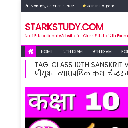
Skip
Monday, October 13, 2025
Join Instagram
to
content
STARKSTUDY.COM
No. 1 Educational Website for Class 9th to 12th Exa
HOME
12TH EXAM
9TH EXAM
PO
TAG:
CLASS 10TH SANSKRIT V
पीयूषम व्याघ्रपथिक कथा चैप्टर म