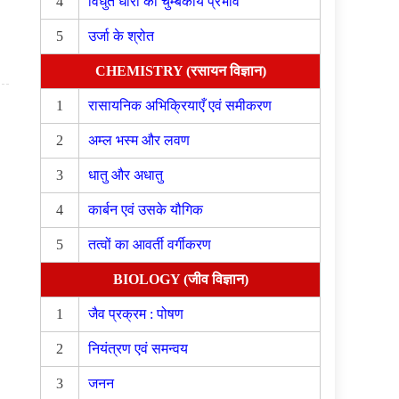
4
विधुत धारा का चुम्बकीय प्रभाव
5
उर्जा के श्रोत
CHEMISTRY (रसायन विज्ञान)
1
रासायनिक अभिक्रियाएँ एवं समीकरण
2
अम्ल भस्म और लवण
3
धातु और अधातु
4
कार्बन एवं उसके यौगिक
5
तत्वों का आवर्ती वर्गीकरण
BIOLOGY (जीव विज्ञान)
1
जैव प्रक्रम : पोषण
2
नियंत्रण एवं समन्वय
3
जनन