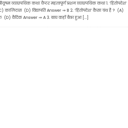
षम व्याघ्रपथिक कथा चैप्टर महत्वपूर्ण प्रशन व्याघ्रपथिक कथा 1. ‘हितोपदेश‘
) कालिदास (D) विद्यापति Answer ⇒ B 2. ‘हितोपदेश‘ कैसा ग्रंथ है ? (A)
 (D) वैदिक Answer ⇒ A 3. बाघ कहाँ बैठा हुआ […]