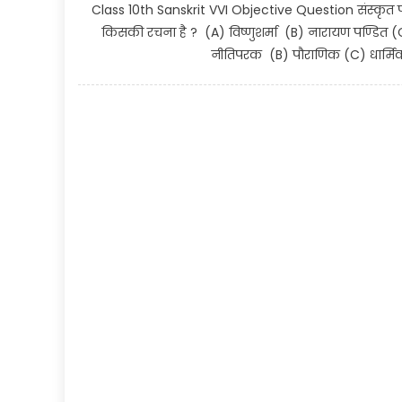
Class 10th Sanskrit VVI Objective Question संस्कृत पीयू
किसकी रचना है ? (A) विष्णुशर्मा (B) नारायण पण्डित (C
नीतिपरक (B) पौराणिक (C) धार्मिक