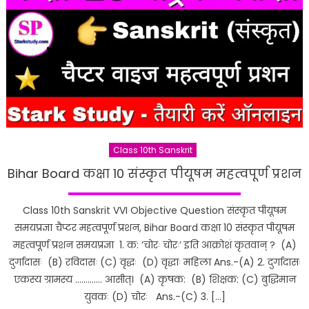
Class 10th Sanskrit
Bihar Board कक्षा 10 संस्कृत पीयूषम महत्वपूर्ण प्रशन
Class 10th Sanskrit VVI Objective Question संस्कृत पीयूषम
समयप्रज्ञा चैप्टर महत्वपूर्ण प्रशन, Bihar Board कक्षा 10 संस्कृत पीयूषम
महत्वपूर्ण प्रशन समयप्रज्ञा 1. क: ‘चोरः चोरः’ इति आक्रोशं कृतवान् ? (A)
दुर्गादासः (B) रविदासः (C) वृद्धः (D) वृद्धाः महिला Ans.-(A) 2. दुर्गादासः
एकस्य ग्रामस्य …………. आसीत्। (A) कृषक: (B) शिक्षक: (C) बुद्धिमान
युवकः (D) चोरः Ans.-(C) 3. […]