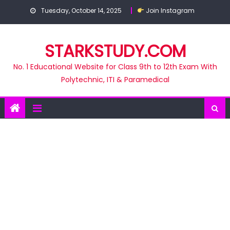
Skip
Tuesday, October 14, 2025
Join Instagram
to
content
STARKSTUDY.COM
No. 1 Educational Website for Class 9th to 12th Exam With
Polytechnic, ITI & Paramedical