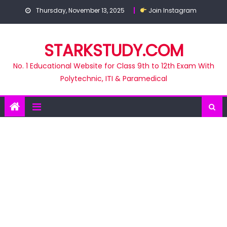
Skip
Thursday, November 13, 2025
Join Instagram
to
content
STARKSTUDY.COM
No. 1 Educational Website for Class 9th to 12th Exam With
Polytechnic, ITI & Paramedical