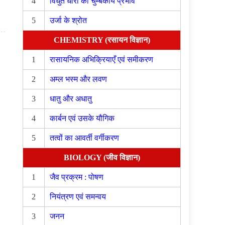
4
विधुत धारा का चुम्बकीय प्रभाव
5
उर्जा के श्रोत
CHEMISTRY (रसायन विज्ञान)
1
रासायनिक अभिक्रियाएँ एवं समीकरण
2
अम्ल भस्म और लवण
3
धातु और अधातु
4
कार्बन एवं उसके यौगिक
5
तत्वों का आवर्ती वर्गीकरण
BIOLOGY (जीव विज्ञान)
1
जैव प्रक्रम : पोषण
2
नियंत्रण एवं समन्वय
3
जनन