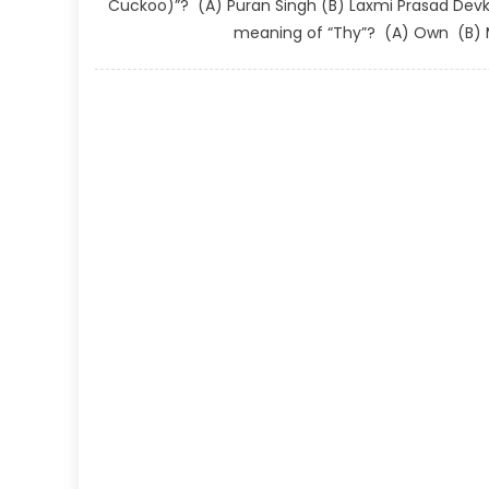
Cuckoo)”? (A) Puran Singh (B) Laxmi Prasad Devko
meaning of “Thy”? (A) Own (B) M