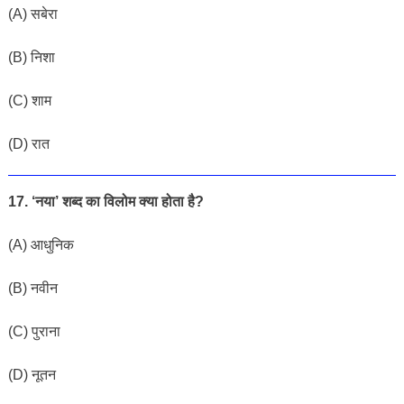
(A) सबेरा
(B) निशा
(C) शाम
(D) रात
17. ‘नया’ शब्द का विलोम क्या होता है?
(A) आधुनिक
(B) नवीन
(C) पुराना
(D) नूतन