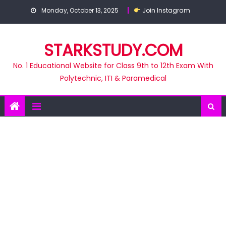
Skip
Monday, October 13, 2025
Join Instagram
to
content
STARKSTUDY.COM
No. 1 Educational Website for Class 9th to 12th Exam With
Polytechnic, ITI & Paramedical