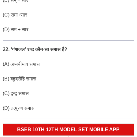
(B) सम् + सार
(C) समा+सार
(D) सम + सार
22. ‘गंगाजल’ शब्द कौन-सा समास है?
(A) अव्ययीभाव समास
(B) बहुब्रीहि समास
(C) द्वन्द्व समास
(D) तत्पुरुष समास
BSEB 10TH 12TH MODEL SET MOBILE APP