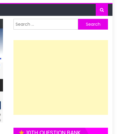
Search
for:
10TH QUESTION BANK