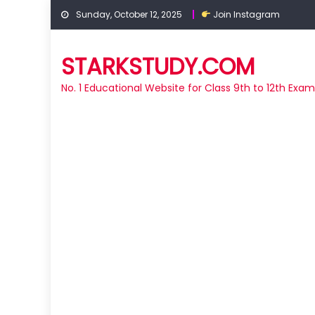
Skip
Sunday, October 12, 2025
Join Instagram
to
content
STARKSTUDY.COM
No. 1 Educational Website for Class 9th to 12th Exa