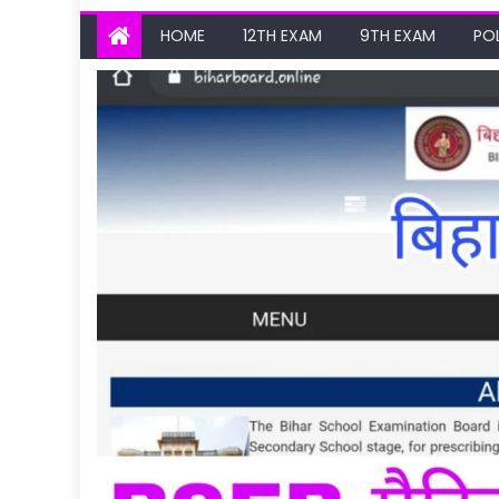
HOME
12TH EXAM
9TH EXAM
PO