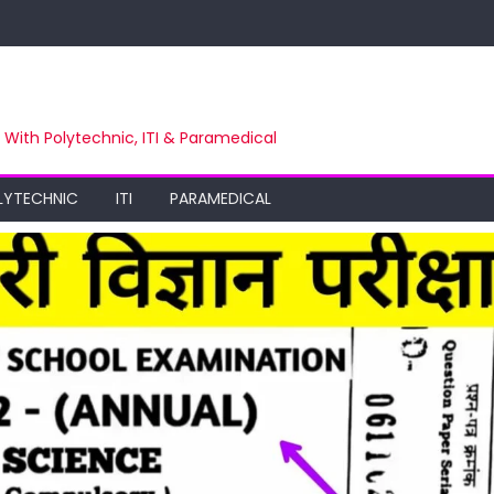
m With Polytechnic, ITI & Paramedical
LYTECHNIC
ITI
PARAMEDICAL