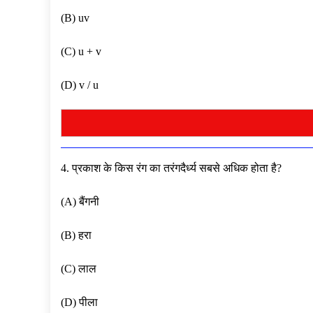
(B) uv
(C) u + v
(D) v / u
4. प्रकाश के किस रंग का तरंगदैर्ध्य सबसे अधिक होता है?
(A) बैंगनी
(B) हरा
(C) लाल
(D) पीला