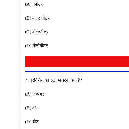
(A) एमीटर
(B) वोल्टामीटर
(C) वोल्टमीटर
(D) मोनोमीटर
7. प्रतिरोध का S.I. मात्रक क्या है?
(A) ऐम्पियर
(B) ओम
(D) वोट