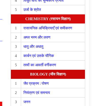
4
विधुत धारा का चुम्बकीय प्रभाव
5
उर्जा के श्रोत
CHEMISTRY (रसायन विज्ञान)
1
रासायनिक अभिक्रियाएँ एवं समीकरण
2
अम्ल भस्म और लवण
3
धातु और अधातु
4
कार्बन एवं उसके यौगिक
5
तत्वों का आवर्ती वर्गीकरण
BIOLOGY (जीव विज्ञान)
1
जैव प्रक्रम : पोषण
2
नियंत्रण एवं समन्वय
3
जनन