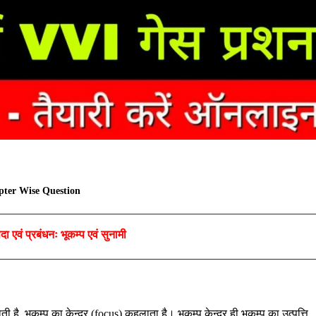
pter Wise Question
 एवं प्रबंधनः भूकम्प एवं सुनामी
 है, भूकम्प का केन्द्र (focus) कहलाता है। भूकम्प केन्द्र ही भूकम्प का उत्पत्ति