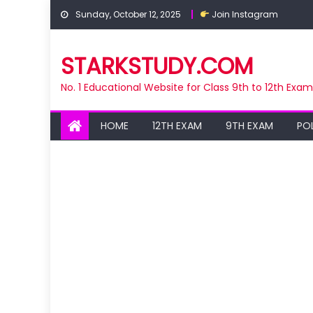
Skip
Sunday, October 12, 2025
Join Instagram
to
content
STARKSTUDY.COM
No. 1 Educational Website for Class 9th to 12th Exa
HOME
12TH EXAM
9TH EXAM
PO