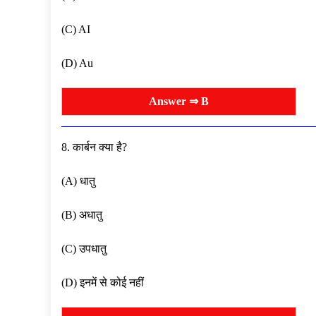
(C) AI
(D) Au
Answer ⇒ B
8. कार्बन क्या है?
(A) धातु
(B) अधातु
(C) उपधातु
(D) इनमें से कोई नहीं