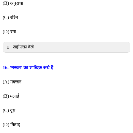
(B) अनुराधा
(C) रश्मि
(D) रमा
सही उत्तर देखें
16. ‘मस्का’ का शाब्दिक अर्थ है
(A) मक्खन
(B) मलाई
(C) दूध
(D) मिठाई