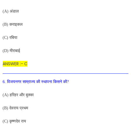
(A) अंडाल
(B) कराइकल
(C) रबिया
(D) मीराबाई
ANSWER :- C
6. विजयनगर साम्राज्य की स्थापना किसने की?
(A) हरिहर और बुक्का
(B) देवराय प्रथम
(C) कृष्णदेव राय