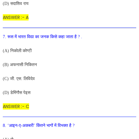
(D) सदाशिव राय
ANSWER :- A
7. रूस में भारत विद्या का जनक किसे कहा जाता है ? .
(A) निकोली कोण्टी
(B) अफनासी निकितन
(C) जी. एस. लिविदेव
(D) डेमिंगौस पेइस
ANSWER :- C
8. ‘आइन-ए-अकबरी’ किंतने भागों में विभक्त है ?