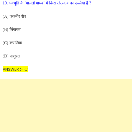
19. भवभूति के ‘मालती माधव’ में किस संप्रदाय का उल्लेख है ?
(A) काश्मीर शैव
(B) लिंगायत
(C) कपालिक
(D) पाशुपत
ANSWER :- C