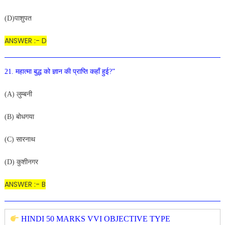
(D)पाशुपत
ANSWER :- D
21. महात्मा बुद्ध को ज्ञान की प्राप्ति कहाँ हुई?”
(A) लुम्बनी
(B) बोधगया
(C) सारनाथ
(D) कुशीनगर
ANSWER :- B
HINDI 50 MARKS VVI OBJECTIVE TYPE