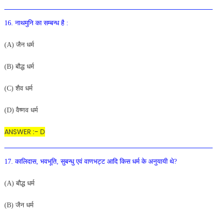
16. नाथमुनि का सम्बन्ध है :
(A) जैन धर्म
(B) बौद्ध धर्म
(C) शैव धर्म
(D) वैष्णव धर्म
ANSWER :- D
17. कालिदास, भवभूति, सुबन्धु एवं वाणभट्ट आदि किस धर्म के अनुयायी थे?
(A) बौद्ध धर्म
(B) जैन धर्म