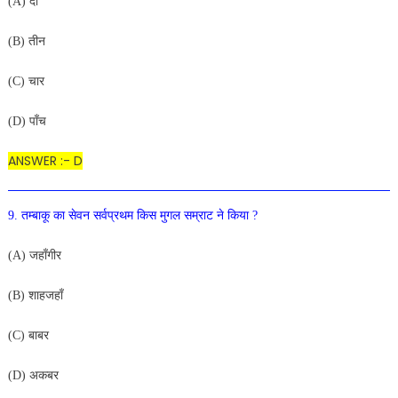
(A) दो
(B) तीन
(C) चार
(D) पाँच
ANSWER :- D
9. तम्बाकू का सेवन सर्वप्रथम किस मुगल सम्राट ने किया ?
(A) जहाँगीर
(B) शाहजहाँ
(C) बाबर
(D) अकबर