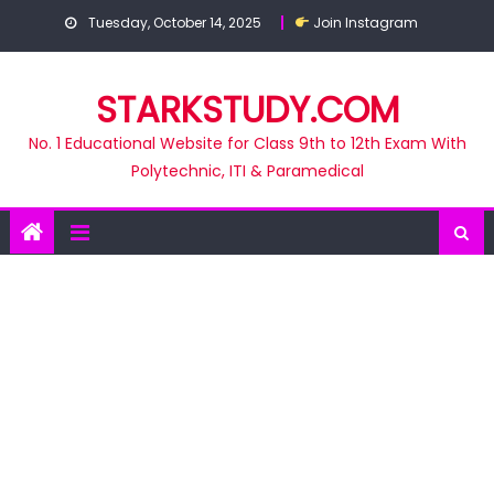
Skip
Tuesday, October 14, 2025
Join Instagram
to
content
STARKSTUDY.COM
No. 1 Educational Website for Class 9th to 12th Exam With
Polytechnic, ITI & Paramedical