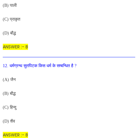
(B) पाली
(C) प्राकृत
(D) बौद्ध
ANSWER :- B
12. धर्मग्रन्थ सुतपिटक किस धर्म के सम्बन्धित है ?
(A) जैन
(B) बौद्ध
(C) हिन्दु
(D) शैव
ANSWER :- B