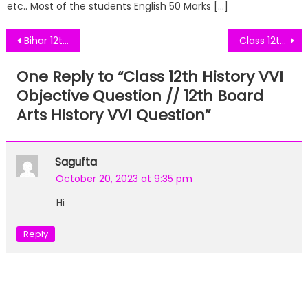
etc.. Most of the students English 50 Marks […]
Post
Bihar 12th History Exam 2020 Objective Answer Key All Set Download 3 February 2020 // History Objective Answer key
Class 12th Political Science VVI Objective Question // 12th Board Arts Political Science VVI Question
navigation
One Reply to “
Class 12th History VVI
Objective Question // 12th Board
Arts History VVI Question
”
Sagufta
October 20, 2023 at 9:35 pm
Hi
Reply