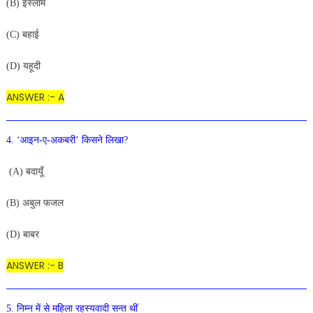
(B) इस्लाम
(C) बहाई
(D) यहूदी
ANSWER :- A
4. ‘आइन-ए-अकबरी’ किसने लिखा?
(A) बदायूँ
(B) अबुल फजल
(D) बाबर
ANSWER :- B
5. निम्न में से महिला रहस्यवादी सन्त थीं