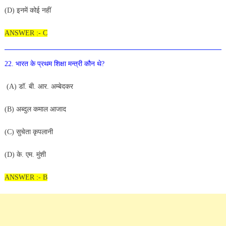
(D) इनमें कोई नहीं
ANSWER :- C
22. भारत के प्रथम शिक्षा मन्त्री कौन थे?
(A)
डॉ. बी.
आर. अम्बेदकर
(B
) अब्दुल कमाल आजाद
(C) सुचेता कृपलानी
(D) के
. एम.
मुंशी
ANSWER :- B