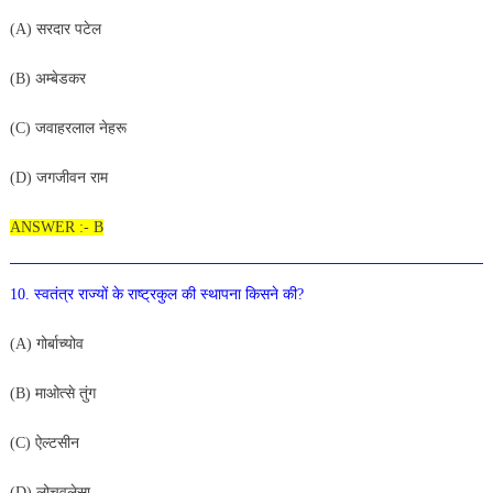
(A
) सरदार
पटेल
(
B
)
अम्बेडकर
(
C
)
जवाहरलाल
नेहरू
(
D
) जगजीवन
राम
ANSWER :- B
10
.
स्वतंत्र
राज्यों
के
राष्ट्रकुल
की
स्थापना
किसने
की
?
(A
)
गोर्बाच्योव
(
B
)
माओत्से
तुंग
(
C
)
ऐल्टसीन
(
D)
लोचवलेसा