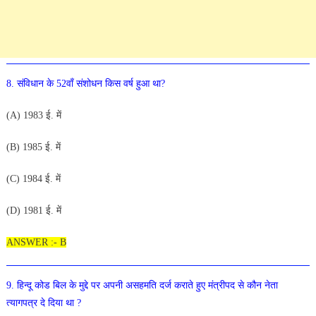
8
.
संविधान
के
52वाँ
सं
शोधन
किस
वर्ष
हुआ
था
?
(
A
)
19
8
3
ई
.
में
(
B
) 1
9
85
ई.
में
(
C)
1984
ई
.
में
(
D
)
1981
ई
.
में
ANSWER :- B
9
.
हिन्दू
कोड
बिल
के
मुद्दे
पर
अपनी
असहमति
दर्ज
कराते
हुए
मंत्रीपद
से
कौन
नेता
त्यागपत्र
दे
दिया
था
?