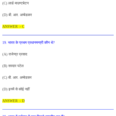
(
C
)
लार्ड माउण्टबेटन
(
D
)
बी
.
आर
.
अम्बेडकर
ANSWER :- C
19
.
भारत
के
प्रथम
प्रधानमन्त्री
कौन
थे
?
(
A
)
राजेन्द्र
प्रसाद
(
B
)
सरदार पटेल
(
C
) बी
.
आर
.
अम्बेडकर
(
D
)
इनमें
से
कोई
नहीं
ANSWER :- D