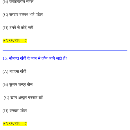
(
B
)
जवाहरलाल नेहरू
(
C)
सरदार
बल्लभ
भाई
पटेल
(
D
)
इनमें
से
कोई
नहीं
ANSWER :- C
16
.
सीमान्त
गाँधी
के
नाम
से
कौन
जाने
जाते
हैं
?
(
A
)
महात्मा
गाँधी
(
B
)
सुभाष
चन्द्र
बोस
(
C
)
खान
अब्दुल
गफ्फार
खाँ
(
D
)
सरदार पटेल
ANSWER :- C