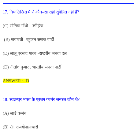
17
.
निम्नलिखित
में
से
कौन
–
सा
सही
सुमेलित
नहीं
हैं
?
(
C
)
सोनिया
गाँधी
–
काँग्रेस
(
B
)
मायावती
–
बहुजन
समाज
पार्टी
(
D
)
लालू
प्रसाद
यादव
-राष्ट्रीय जनता दल
(D) नीतीश कुमार . भारतीय जनता पार्टी
ANSWER :- D
18
.
स्वतन्त्र
भारत
के
प्रथम
गवर्नर जनरल
कौन
थे
?
(
A
)
लार्ड
कर्जन
(
B
)
सी
.
राजगोपालाचारी