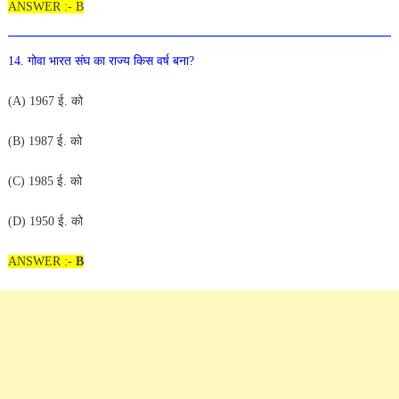
ANSWER :- B
14
.
गोवा
भारत
संघ
का
राज्य
किस
वर्ष
बना
?
(
A
)
1967
ई
.
को
(
B
)
1987
ई
.
को
(
C
)
1
985
ई
.
को
(
D
)
1950
ई
.
को
ANSWER :-
B