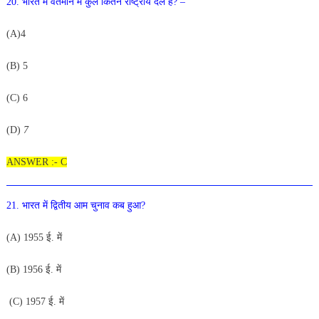
20
.
भार
त
में
वर्तमान
में
कुल
कितने
राष्ट्रीय
दल
हैं
?
–
(A)4
(B) 5
(
C
) 6
(D
)
7
ANSWER :- C
21.
भारत में द्वितीय आम चुनाव कब हुआ?
(A) 1955 ई. में
(B) 1956 ई. में
(C
) 1957 ई. में