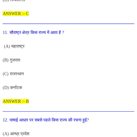
ANSWER :- C
1
1
.
सौराष्ट्र
क्षेत्र
किस
राज्य
में
आता
है
?
(
A
)
महाराष्ट्र
(
B)
गुजरात
(
C
)
राजस्थान
(
D
)
कर्नाटक
ANSWER :- B
12
.
भाषाई
आधार
पर सबसे
पहले
किस
राज्य
की
रचना
हुई?
(
A
)
आन्ध्र
प्रदेश