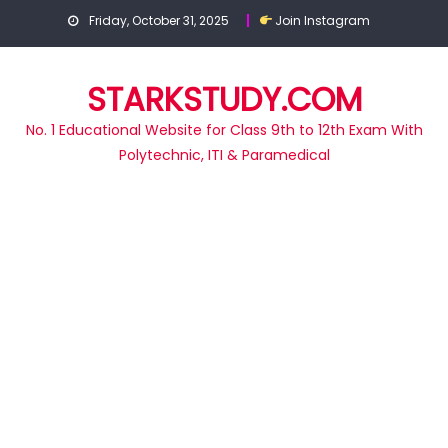
Skip
Friday, October 31, 2025
Join Instagram
to
content
STARKSTUDY.COM
No. 1 Educational Website for Class 9th to 12th Exam With
Polytechnic, ITI & Paramedical