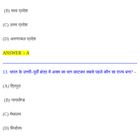
(
B
)
मध्य
प्रदेश
(
C
)
उत्तर
प्रदेश
(
D)
अरुणाचल
प्रदेश
ANSWER :- A
13
.
भारत
के
उत्तरी
–
पूर्वी
क्षेत्र
में
असम
का
भाग
काटकर
सबसे
पहले
कौन
सा
राज्य
बना
?
–
(
A
)
त्रिपुरा
(
B
)
नागालैण्ड
(
C
)
मेघालय
(
D
)
मिजोरम