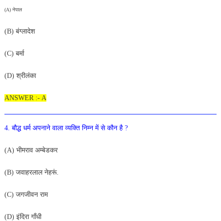
(A) नेपाल
(B
) बंग्लादेश
(C) बर्मा
(D
) श्रीलंका
ANSWER :- A
4. बौद्ध धर्म अपनाने वाला व्यक्ति निम्न में से कौन है ?
(A) भीमराव अम्बेडकर
(B
) जवाहरलाल नेहरूं.
(C
) जगजीवन राम
(D) इंदिरा गाँधी