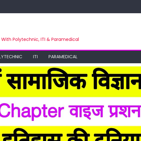
m With Polytechnic, ITI & Paramedical
LYTECHNIC
ITI
PARAMEDICAL