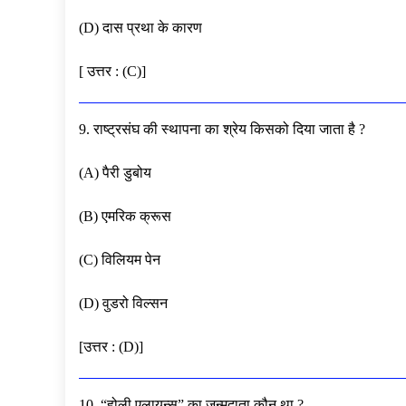
(D) दास प्रथा के कारण
[ उत्तर : (C)]
9. राष्ट्रसंघ की स्थापना का श्रेय किसको दिया जाता है ?
(A) पैरी डुबोय
(B) एमरिक क्रूस
(C) विलियम पेन
(D) वुडरो विल्सन
[उत्तर : (D)]
10. “होली एलायन्स” का जन्मदाता कौन था ?