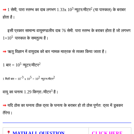
3
2
⇒
1 सेमी, पारा स्तम्भ का दाब लगभग 1.33x 10
न्यूटर/मीटर
(या पास्कल) के बराबर
होता है।
इसी प्रकार सामान्य वायुमण्डलीय दाब 76 सेमी. पारा स्तम्भ के बराबर होता है जो लगभग
5
1×10
पास्कल के समतुल्य है।
⇒
ऋतु विज्ञान में वायुदाब को बार नामक मात्रक से व्यक्त किया जाता है।
5
2
1 बार = 10
न्यूटर/मीटर
-3
5
2
2
1
मिली
बार
=
1
0
x
10
=
10
न्यूटन
/
मीटर
3
वायु का घनत्व 1.29 किग्रा./मीटर
है।
⇒
यदि ठोस का घनत्व ठीक द्रव के घनत्व के बराबर हो तो ठोस पूर्णत: द्रव में डूबकर
तैरेगा।
MATH ALL QUESTION
CLICK HERE