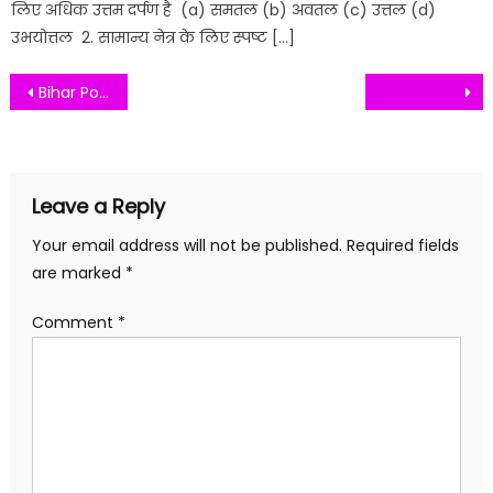
लिए अधिक उत्तम दर्पण है (a) समतल (b) अवतल (c) उत्तल (d)
उभयोत्तल 2. सामान्य नेत्र के लिए स्पष्ट […]
Post
Bihar Polytechnic Exam Previous Year Question Physics MCQ question For Polytechnic Eaxm set 3
navigation
Leave a Reply
Your email address will not be published.
Required fields
are marked
*
Comment
*