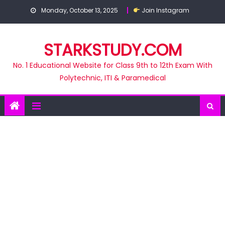
Skip
Monday, October 13, 2025
Join Instagram
to
content
STARKSTUDY.COM
No. 1 Educational Website for Class 9th to 12th Exam With
Polytechnic, ITI & Paramedical