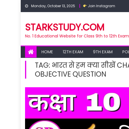
Skip
Monday, October 13, 2025
Join Instagram
to
content
STARKSTUDY.COM
No. 1 Educational Website for Class 9th to 12th Exa
HOME
12TH EXAM
9TH EXAM
PO
TAG:
भारत से हम क्या सीखें 
OBJECTIVE QUESTION