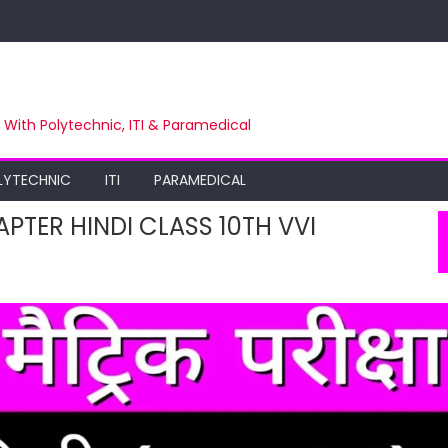
m With Polytechnic, ITI & Paramedical
LYTECHNIC
ITI
PARAMEDICAL
CHAPTER HINDI CLASS 10TH VVI