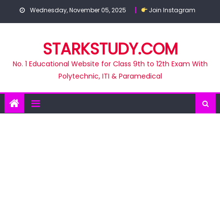
Skip
Wednesday, November 05, 2025
Join Instagram
to
content
STARKSTUDY.COM
No. 1 Educational Website for Class 9th to 12th Exam With
Polytechnic, ITI & Paramedical