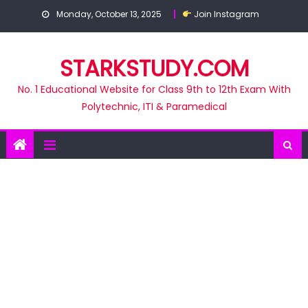
Skip
Monday, October 13, 2025
Join Instagram
to
content
STARKSTUDY.COM
No. 1 Educational Website for Class 9th to 12th Exam With
Polytechnic, ITI & Paramedical