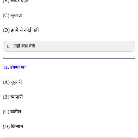
(B) साँवर दइया
(C) सुजाता
(D) इनमें से कोई नहीं
सही उत्तर देखें
12. रंगप्पा था-
(A) जुआरी
(B) व्यापारी
(C) वकील
(D) किसान