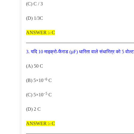
(C) C / 3
(D) 1/3C
ANSWER :- C
3. यदि 10 माइक्रो-फैराड (µF) धारिता वाले संधारित्र को 5 वो
(A) 50 C
−6
(B) 5×10
C
−5
(C) 5×10
C
(D) 2 C
ANSWER :- C