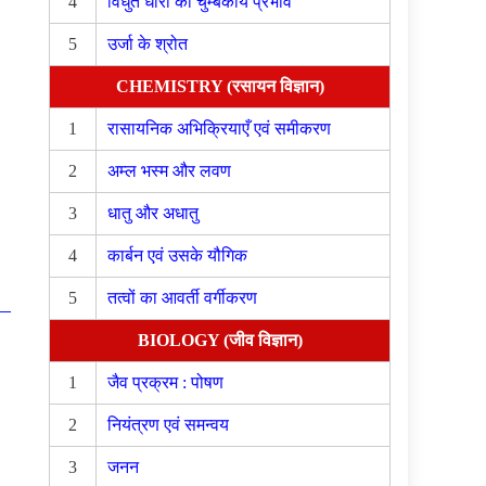
4
विधुत धारा का चुम्बकीय प्रभाव
5
उर्जा के श्रोत
CHEMISTRY (रसायन विज्ञान)
1
रासायनिक अभिक्रियाएँ एवं समीकरण
2
अम्ल भस्म और लवण
3
धातु और अधातु
4
कार्बन एवं उसके यौगिक
5
तत्वों का आवर्ती वर्गीकरण
BIOLOGY (जीव विज्ञान)
1
जैव प्रक्रम : पोषण
2
नियंत्रण एवं समन्वय
3
जनन