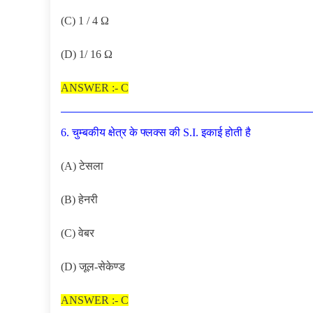
(C) 1 / 4 Ω
(D) 1/ 16 Ω
ANSWER :- C
6. चुम्बकीय क्षेत्र के फ्लक्स की S.I. इकाई होती है
(A) टेसला
(B) हेनरी
(C) वेबर
(D) जूल-सेकेण्ड
ANSWER :- C