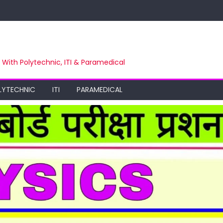
m With Polytechnic, ITI & Paramedical
LYTECHNIC
ITI
PARAMEDICAL