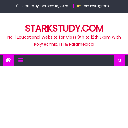
Skip
Saturday, October 18, 2025
Join Instagram
to
content
STARKSTUDY.COM
No. 1 Educational Website for Class 9th to 12th Exam With
Polytechnic, ITI & Paramedical